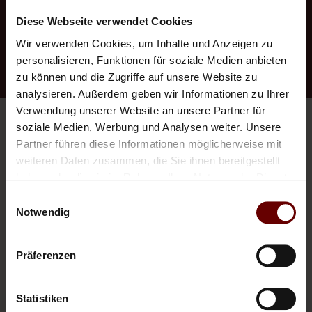
‹
›
Diese Webseite verwendet Cookies
Wir verwenden Cookies, um Inhalte und Anzeigen zu
personalisieren, Funktionen für soziale Medien anbieten
zu können und die Zugriffe auf unsere Website zu
analysieren. Außerdem geben wir Informationen zu Ihrer
Verwendung unserer Website an unsere Partner für
Appartamenti Vacanze Nel
soziale Medien, Werbung und Analysen weiter. Unsere
Partner führen diese Informationen möglicherweise mit
weiteren Daten zusammen, die Sie ihnen bereitgestellt
Landhaus E Nel Castello Di
haben oder die sie im Rahmen Ihrer Nutzung der Dienste
gesammelt haben.
Anras
Einwilligungsauswahl
Notwendig
CAMERE ANCORA PIÙ ELEGANTI
Präferenzen
Statistiken