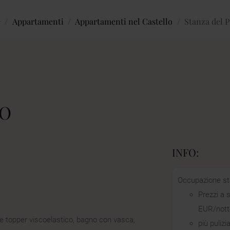
e
/
Appartamenti
/
Appartamenti nel Castello
/
Stanza del P
TO
INFO:
Occupazione st
Prezzi a 
EUR/nott
 e topper viscoelastico, bagno con vasca,
più pulizi