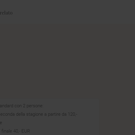
relato
andard con 2 persone:
seconda della stagione a partire da 120,-
e
a finale 40,- EUR