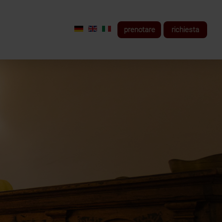
Seleziona la tua lingua
prenotare
richiesta