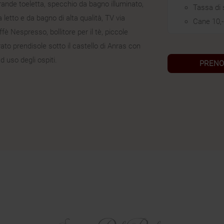
ande toeletta, specchio da bagno illuminato,
Tassa di 
letto e da bagno di alta qualità, TV via
Cane 10,
fè Nespresso, bollitore per il tè, piccole
rato prendisole sotto il castello di Anras con
d uso degli ospiti.
PRENO