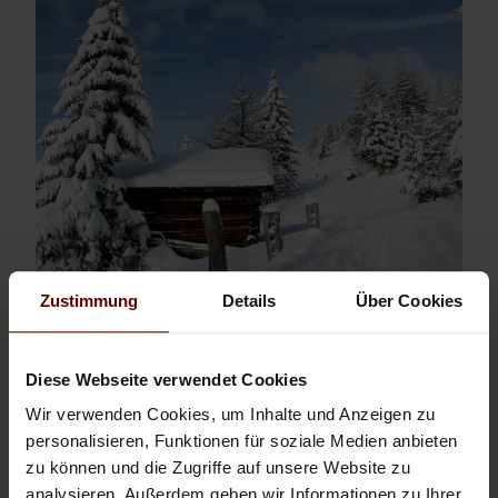
Zustimmung
Details
Über Cookies
EXPERIENCE WINTER
Diese Webseite verwendet Cookies
Winter dream East Tyrol: Snow, mountains, magnificent ski
Wir verwenden Cookies, um Inhalte und Anzeigen zu
resorts...
personalisieren, Funktionen für soziale Medien anbieten
zu können und die Zugriffe auf unsere Website zu
analysieren. Außerdem geben wir Informationen zu Ihrer