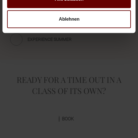
Unspoilt nature, the sun, the mountain and us!
Adventure for young and old, whether at rafting or
Ablehnen
canyoning.
EXPERIENCE SUMMER
READY FOR A TIME OUT IN A
CLASS OF ITS OWN?
BOOK